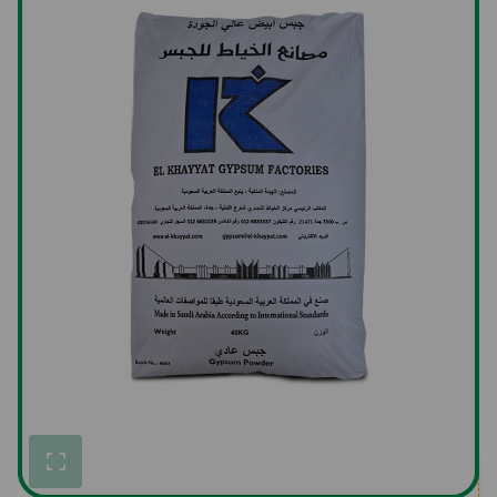
جبس الخيّاط – كيس جبس
أبيض بودرة ٤٠ كجم
SKU:61GGPS000KHF0040KGL
وحدات المنتج
جبس الخيّاط – كيس جبس
أبيض بودرة ٤٠ كجم
Bags