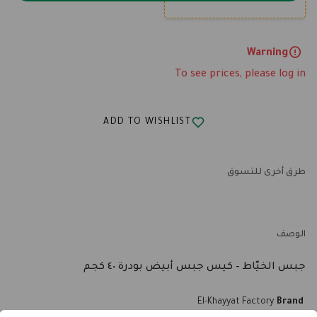
Warning
To see prices, please log in
ADD TO WISHLIST
طرق أخرى للتسوق
الوصف
جبس الخيّاط – كيس جبس أبيض بودرة ٤٠ كجم
El-Khayyat Factory
Brand