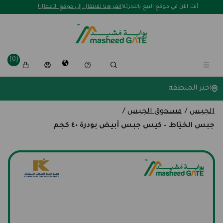
لافتة ترويجية
أنت الآن في موقع البيع بالتجزئة!
انقر هنا للانتقال إلى موقع الأعمال!
(0)
اختر المنطقة
الجبس
/
مسحوق الجبس
/
جبس الخيّاط – كيس جبس أبيض بودرة ٤٠ كجم