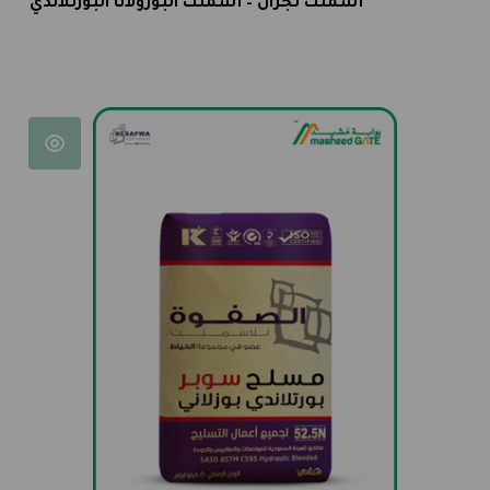
أسمنت نجران – أسمنت البوزولانا البورتلاندي