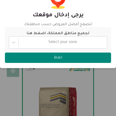
يرجى إدخال موقعك
لتصفح أفضل العروض حسب منطقتك
لجميع مناطق المملكة، اضغط هنا
المتحدة للأسمنت – أسمنت البوزولانا البورتلاندي
Select your zone
حفظ