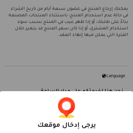
يمكنك إرجاع المنتج في غضون سبعة أيام من تاريخ الشراء
في حالة عدم استخدام المنتج، باستثناء المنتجات المصنعة
بناءً على طلبك، أو إذا ظهر عيب في المنتج بسبب سوء
استخدام المشتري، أو إذا كان سعر المنتج قد يتغير خلال
الفترة التي يمكن فيها إنهاء العقد.
Language
نحن هنا لخدمتكم على مدار الساعة.
support@masheedgate.com
966920011534+
يرجى إدخال موقعك