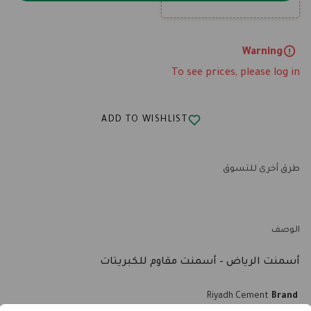
Warning
To see prices, please log in
ADD TO WISHLIST
طرق أخرى للتسوق
الوصف
أسمنت الرياض – أسمنت مقاوم للكبريتات
Riyadh Cement
Brand