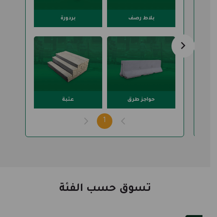
رمل أبيض
بلاط رصف
بردورة
حواجز طرق
عتبة
1
تسوق حسب الفئة